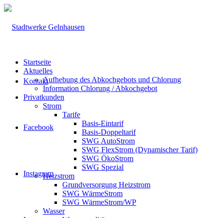
Startseite
Aktuelles
Aufhebung des Abkochgebots und Chlorung
Kontakt
Information Chlorung / Abkochgebot
Privatkunden
Strom
Tarife
Basis-Eintarif
Facebook
Basis-Doppeltarif
SWG AutoStrom
SWG FlexStrom (Dynamischer Tarif)
SWG ÖkoStrom
SWG Spezial
Instagram
Heizstrom
Grundversorgung Heizstrom
SWG WärmeStrom
SWG WärmeStrom/WP
Wasser