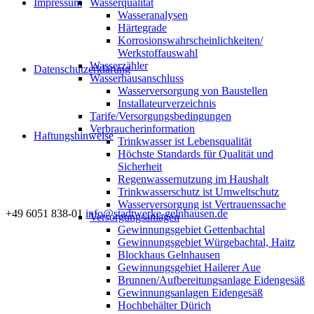
Impressum
Wasserqualität
Wasseranalysen
Härtegrade
Korrosionswahrscheinlichkeiten/
Werkstoffauswahl
Wasserzähler
Datenschutzerklärung
Wasserhausanschluss
Wasserversorgung von Baustellen
Installateurverzeichnis
Tarife/Versorgungsbedingungen
Verbraucherinformation
Haftungshinweise
Trinkwasser ist Lebensqualität
Höchste Standards für Qualität und
Sicherheit
Regenwassernutzung im Haushalt
Trinkwasserschutz ist Umweltschutz
Wasserversorgung ist Vertrauenssache
+49 6051 838-01
info@stadtwerke-gelnhausen.de
Versorgungsanlagen
Gewinnungsgebiet Gettenbachtal
Gewinnungsgebiet Würgebachtal, Haitz
Blockhaus Gelnhausen
Gewinnungsgebiet Hailerer Aue
Brunnen/Aufbereitungsanlage Eidengesäß
Gewinnungsanlagen Eidengesäß
Hochbehälter Dürich