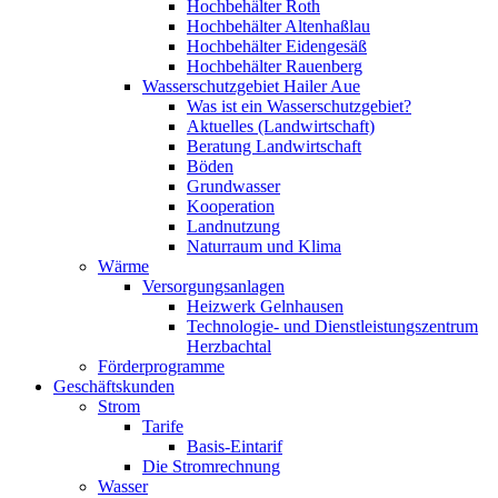
Hochbehälter Roth
Hochbehälter Altenhaßlau
Hochbehälter Eidengesäß
Hochbehälter Rauenberg
Wasserschutzgebiet Hailer Aue
Was ist ein Wasserschutzgebiet?
Aktuelles (Landwirtschaft)
Beratung Landwirtschaft
Böden
Grundwasser
Kooperation
Landnutzung
Naturraum und Klima
Wärme
Versorgungsanlagen
Heizwerk Gelnhausen
Technologie- und Dienstleistungszentrum
Herzbachtal
Förderprogramme
Geschäftskunden
Strom
Tarife
Basis-Eintarif
Die Stromrechnung
Wasser