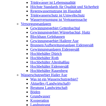
Trinkwasser ist Lebensqualität
Höchste Standards für Qualität und Sicherheit
Regenwassernutzung im Haushalt
Trinkwasserschutz ist Umweltschutz
Wasserversorgung ist Vertrauenssache
Versorgungsanlagen
Gewinnungsgebiet Gettenbachtal
Gewinnungsgebiet Würgebachtal, Haitz
Blockhaus Gelnhausen
Gewinnungsgebiet Hailerer Aue
Brunnen/Aufbereitungsanlage Eidengesäß
Gewinnungsanlagen Eidengesäß
Hochbehälter Dürich
Hochbehälter Roth
Hochbehälter Altenhaßlau
Hochbehälter Eidengesäß
Hochbehälter Rauenberg
Wasserschutzgebiet Hailer Aue
Was ist ein Wasserschutzgebiet?
Aktuelles (Landwirtschaft)
Beratung Landwirtschaft
Böden
Grundwasser
Kooperation
Landnutzung