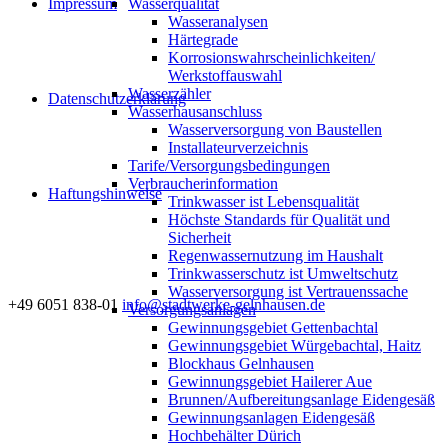
Impressum
Wasserqualität
Wasseranalysen
Härtegrade
Korrosionswahrscheinlichkeiten/
Werkstoffauswahl
Wasserzähler
Datenschutzerklärung
Wasserhausanschluss
Wasserversorgung von Baustellen
Installateurverzeichnis
Tarife/Versorgungsbedingungen
Verbraucherinformation
Haftungshinweise
Trinkwasser ist Lebensqualität
Höchste Standards für Qualität und
Sicherheit
Regenwassernutzung im Haushalt
Trinkwasserschutz ist Umweltschutz
Wasserversorgung ist Vertrauenssache
+49 6051 838-01
info@stadtwerke-gelnhausen.de
Versorgungsanlagen
Gewinnungsgebiet Gettenbachtal
Gewinnungsgebiet Würgebachtal, Haitz
Blockhaus Gelnhausen
Gewinnungsgebiet Hailerer Aue
Brunnen/Aufbereitungsanlage Eidengesäß
Gewinnungsanlagen Eidengesäß
Hochbehälter Dürich