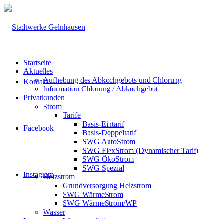
Startseite
Aktuelles
Aufhebung des Abkochgebots und Chlorung
Kontakt
Information Chlorung / Abkochgebot
Privatkunden
Strom
Tarife
Basis-Eintarif
Facebook
Basis-Doppeltarif
SWG AutoStrom
SWG FlexStrom (Dynamischer Tarif)
SWG ÖkoStrom
SWG Spezial
Instagram
Heizstrom
Grundversorgung Heizstrom
SWG WärmeStrom
SWG WärmeStrom/WP
Wasser