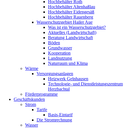
Hochbehälter Roth
Hochbehälter Altenhaßlau
Hochbehälter Eidengesäß
Hochbehälter Rauenberg
Wasserschutzgebiet Hailer Aue
Was ist ein Wasserschutzgebiet?
Aktuelles (Landwirtschaft)
Beratung Landwirtschaft
Böden
Grundwasser
Kooperation
Landnutzung
Naturraum und Klima
Wärme
Versorgungsanlagen
Heizwerk Gelnhausen
Technologie- und Dienstleistungszentrum
Herzbachtal
Förderprogramme
Geschäftskunden
Strom
Tarife
Basis-Eintarif
Die Stromrechnung
Wasser