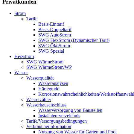
Privatkunden
Strom
Tarife
Basis-Eintarif
Basis-Doppeltarif
SWG AutoStrom
SWG FlexStrom (Dynamischer Tarif)
SWG ÖkoStrom
SWG Spezial
Heizstrom
SWG WärmeStrom
SWG WärmeStrom/WP
Wasser
Wasserqualität
Wasseranalysen
Härtegrade
Korrosionswahrscheinlichkeiten/Werkstoffauswah
Wasserzähler
Wasserhausanschluss
Wasserversorgung von Baustellen
Installateurverzeichnis
Tarife/Versorgungsbedingungen
Verbraucherinformation
Nutzung von Wasser für Garten und Pool