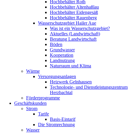
Hochbehälter Roth
Hochbehälter Altenhaßlau
Hochbehälter Eidengesäß
Hochbehälter Rauenberg
Wasserschutzgebiet Hailer Aue
Was ist ein Wasserschutzgebiet?
Aktuelles (Landwirtschaft)
Beratung Landwirtschaft
Böden
Grundwasser
Kooperation
Landnutzung
Naturraum und Klima
Wärme
Versorgungsanlagen
Heizwerk Gelnhausen
Technologie- und Dienstleistungszentrum
Herzbachtal
Förderprogramme
Geschäftskunden
Strom
Tarife
Basis-Eintarif
Die Stromrechnung
Wasser