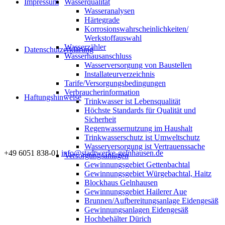
Impressum
Wasserqualität
Wasseranalysen
Härtegrade
Korrosionswahrscheinlichkeiten/
Werkstoffauswahl
Wasserzähler
Datenschutzerklärung
Wasserhausanschluss
Wasserversorgung von Baustellen
Installateurverzeichnis
Tarife/Versorgungsbedingungen
Verbraucherinformation
Haftungshinweise
Trinkwasser ist Lebensqualität
Höchste Standards für Qualität und
Sicherheit
Regenwassernutzung im Haushalt
Trinkwasserschutz ist Umweltschutz
Wasserversorgung ist Vertrauenssache
+49 6051 838-01
info@stadtwerke-gelnhausen.de
Versorgungsanlagen
Gewinnungsgebiet Gettenbachtal
Gewinnungsgebiet Würgebachtal, Haitz
Blockhaus Gelnhausen
Gewinnungsgebiet Hailerer Aue
Brunnen/Aufbereitungsanlage Eidengesäß
Gewinnungsanlagen Eidengesäß
Hochbehälter Dürich