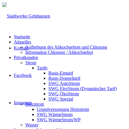
Startseite
Aktuelles
Aufhebung des Abkochgebots und Chlorung
Kontakt
Information Chlorung / Abkochgebot
Privatkunden
Strom
Tarife
Basis-Eintarif
Facebook
Basis-Doppeltarif
SWG AutoStrom
SWG FlexStrom (Dynamischer Tarif)
SWG ÖkoStrom
SWG Spezial
Instagram
Heizstrom
Grundversorgung Heizstrom
SWG WärmeStrom
SWG WärmeStrom/WP
Wasser